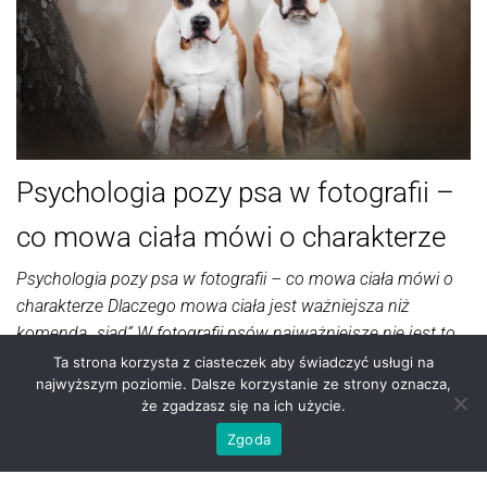
Psychologia pozy psa w fotografii –
co mowa ciała mówi o charakterze
Psychologia pozy psa w fotografii – co mowa ciała mówi o
charakterze Dlaczego mowa ciała jest ważniejsza niż
komenda „siad” W fotografii psów najważniejsze nie jest to,
czy pies perfekcyjnie wykona komendę. Najważniejsze jest
Ta strona korzysta z ciasteczek aby świadczyć usługi na
najwyższym poziomie. Dalsze korzystanie ze strony oznacza,
to, czy na zdjęciu widać jego charakter. Mowa ciała mówi
że zgadzasz się na ich użycie.
więcej niż ustawione łapy czy idealnie skierowany pysk w
Zgoda
stronę obiektywu.…