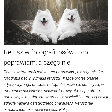
:: Żyrardów ::
zdjęcia
Grodzisk
psów.
Mazowiecki
:: Piaseczno
:: Pruszków ::
Piastów ::
Kampinos ::
Leszno ::
Ożarów
Retusz w fotografii psów – co
Mazowiecki
:: Milanówek
poprawiam, a czego nie
:: Radomsko
::
Retusz w fotografii psów – co poprawiam, a czego nie Czy
Częstochowa
fotografia psów wymaga retuszu? Każde profesjonalne
zdjęcie wymaga obróbki. Fotografia psów nie kończy się w
momencie naciśnięcia migawki. Surowy plik z aparatu to
punkt wyjścia – dopiero w procesie selekcji i autorskiej edycji
zdjęcie nabiera ostatecznego charakteru. Retusz nie
oznacza jednak zmieniania psa. Rolą,…