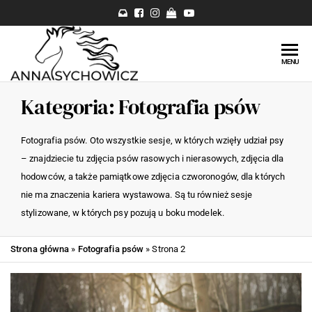
Fotograf
Bajkowe
MENU
zdjęcia z
Anna
końmi,
Kategoria:
Fotografia psów
Sychowicz
fotografia
jeździecka,
::
zdjęcia koni,
Fotografia psów. Oto wszystkie sesje, w których wzięły udział psy
Fotografia
baśniowe
– znajdziecie tu zdjęcia psów rasowych i nierasowych, zdjęcia dla
zdjęcia ze
jeździecka,
hodowców, a także pamiątkowe zdjęcia czworonogów, dla których
zwierzętami,
artystyczne
nie ma znaczenia kariera wystawowa. Są tu również sesje
Fotografia
stylizowane, w których psy pozują u boku modelek.
psów, zdjęcia
zdjęcia
psów. ::
koni i sesje
Warszawa ::
Strona główna
»
Fotografia psów
»
Strona 2
z końmi.
Sochaczew ::
Błonie ::
Fotografia
Łowicz ::
psów,
Skierniewice