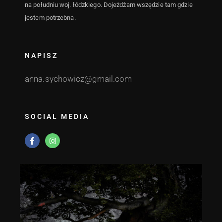
na południu woj. łódzkiego. Dojeżdżam wszędzie tam gdzie
:: Żyrardów ::
zdjęcia
Grodzisk
jestem potrzebna.
psów.
Mazowiecki
:: Piaseczno
:: Pruszków ::
NAPISZ
Piastów ::
Kampinos ::
anna.sychowicz@gmail.com
Leszno ::
Ożarów
Mazowiecki
:: Milanówek
SOCIAL MEDIA
:: Radomsko
::
Częstochowa