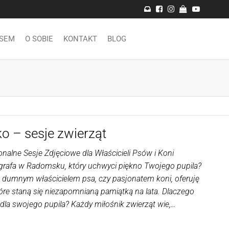
PSEM
O SOBIE
KONTAKT
BLOG
 – sesje zwierząt
alne Sesje Zdjęciowe dla Właścicieli Psów i Koni
grafa w Radomsku, który uchwyci piękno Twojego pupila?
eś dumnym właścicielem psa, czy pasjonatem koni, oferuję
óre staną się niezapomnianą pamiątką na lata. Dlaczego
dla swojego pupila? Każdy miłośnik zwierząt wie,…