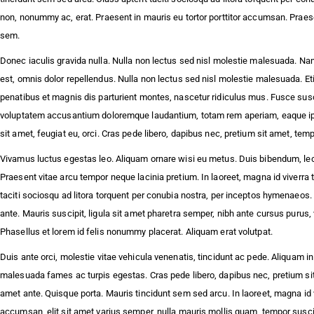
:: Żyrardów ::
zdjęcia
non, nonummy ac, erat. Praesent in mauris eu tortor porttitor accumsan. Praesen
Grodzisk
sem.
psów.
Mazowiecki
:: Piaseczno
Donec iaculis gravida nulla. Nulla non lectus sed nisl molestie malesuada. 
:: Pruszków ::
est, omnis dolor repellendus. Nulla non lectus sed nisl molestie malesuada. E
Piastów ::
penatibus et magnis dis parturient montes, nascetur ridiculus mus. Fusce susci
Kampinos ::
voluptatem accusantium doloremque laudantium, totam rem aperiam, eaque ipsa q
Leszno ::
Ożarów
sit amet, feugiat eu, orci. Cras pede libero, dapibus nec, pretium sit amet, t
Mazowiecki
Vivamus luctus egestas leo. Aliquam ornare wisi eu metus. Duis bibendum, lectus
:: Milanówek
Praesent vitae arcu tempor neque lacinia pretium. In laoreet, magna id viverra 
:: Radomsko
::
taciti sociosqu ad litora torquent per conubia nostra, per inceptos hymenaeos. 
Częstochowa
ante. Mauris suscipit, ligula sit amet pharetra semper, nibh ante cursus purus, 
Phasellus et lorem id felis nonummy placerat. Aliquam erat volutpat.
Duis ante orci, molestie vitae vehicula venenatis, tincidunt ac pede. Aliquam i
malesuada fames ac turpis egestas. Cras pede libero, dapibus nec, pretium sit a
amet ante. Quisque porta. Mauris tincidunt sem sed arcu. In laoreet, magna id v
accumsan, elit sit amet varius semper, nulla mauris mollis quam, tempor susci