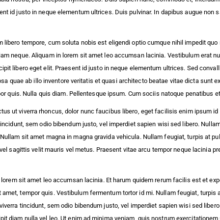
t id justo in neque elementum ultrices. Duis pulvinar. In dapibus augue non sap
Nam libero tempore, cum soluta nobis est eligendi optio cumque nihil impedit
tiam neque. Aliquam in lorem sit amet leo accumsan lacinia. Vestibulum erat n
pit libero eget elit. Praesent id justo in neque elementum ultrices. Sed conval
uae ab illo inventore veritatis et quasi architecto beatae vitae dicta sunt ex
empor quis. Nulla quis diam. Pellentesque ipsum. Cum sociis natoque penatibus 
 ut viverra rhoncus, dolor nunc faucibus libero, eget facilisis enim ipsum id la
tincidunt, sem odio bibendum justo, vel imperdiet sapien wisi sed libero. Nullam
Nullam sit amet magna in magna gravida vehicula. Nullam feugiat, turpis at pulvi
vel sagittis velit mauris vel metus. Praesent vitae arcu tempor neque lacinia pr
n lorem sit amet leo accumsan lacinia. Et harum quidem rerum facilis est et expe
met, tempor quis. Vestibulum fermentum tortor id mi. Nullam feugiat, turpis at p
iverra tincidunt, sem odio bibendum justo, vel imperdiet sapien wisi sed libero.
pit diam nulla vel leo. Ut enim ad minima veniam, quis nostrum exercitationem 