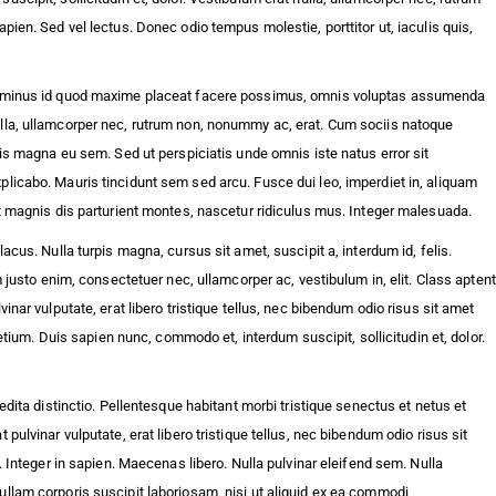
ien. Sed vel lectus. Donec odio tempus molestie, porttitor ut, iaculis quis,
 quo minus id quod maxime placeat facere possimus, omnis voluptas assumenda
ulla, ullamcorper nec, rutrum non, nonummy ac, erat. Cum sociis natoque
lis magna eu sem. Sed ut perspiciatis unde omnis iste natus error sit
plicabo. Mauris tincidunt sem sed arcu. Fusce dui leo, imperdiet in, aliquam
et magnis dis parturient montes, nascetur ridiculus mus. Integer malesuada.
cus. Nulla turpis magna, cursus sit amet, suscipit a, interdum id, felis.
 justo enim, consectetuer nec, ullamcorper ac, vestibulum in, elit. Class aptent
nar vulputate, erat libero tristique tellus, nec bibendum odio risus sit amet
etium. Duis sapien nunc, commodo et, interdum suscipit, sollicitudin et, dolor.
dita distinctio. Pellentesque habitant morbi tristique senectus et netus et
ulvinar vulputate, erat libero tristique tellus, nec bibendum odio risus sit
 Integer in sapien. Maecenas libero. Nulla pulvinar eleifend sem. Nulla
ullam corporis suscipit laboriosam, nisi ut aliquid ex ea commodi