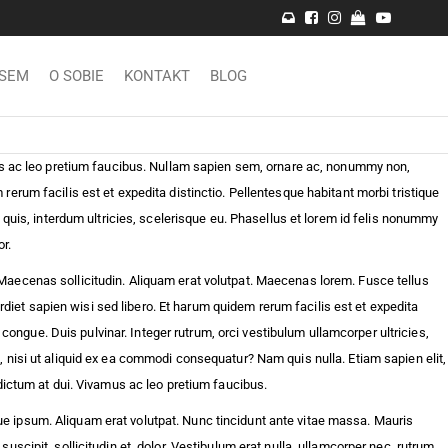
PSEM
O SOBIE
KONTAKT
BLOG
mus ac leo pretium faucibus. Nullam sapien sem, ornare ac, nonummy non,
rum facilis est et expedita distinctio. Pellentesque habitant morbi tristique
 quis, interdum ultricies, scelerisque eu. Phasellus et lorem id felis nonummy
or.
Maecenas sollicitudin. Aliquam erat volutpat. Maecenas lorem. Fusce tellus
rdiet sapien wisi sed libero. Et harum quidem rerum facilis est et expedita
 congue. Duis pulvinar. Integer rutrum, orci vestibulum ullamcorper ultricies,
 nisi ut aliquid ex ea commodi consequatur? Nam quis nulla. Etiam sapien elit,
dictum at dui. Vivamus ac leo pretium faucibus.
e ipsum. Aliquam erat volutpat. Nunc tincidunt ante vitae massa. Mauris
cipit, sollicitudin et, dolor. Vestibulum erat nulla, ullamcorper nec, rutrum