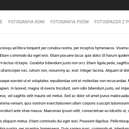
E
FOTOGRAFIA KONI
FOTOGRAFIA PSÓW
FOTOSPACER Z 
 sociosqu ad litora torquent per conubia nostra, per inceptos hymenaeos. Viva
Etiam commodo dui eget wisi. Etiam posuere lacus quis dolor. Et harum quidem re
ectus id turpis. Curabitur bibendum justo non orci. Etiam ligula pede, sagittis
, ullamcorper nec, rutrum non, nonummy ac, erat. Integer lacinia. Aliquam id dol
saepe eveniet ut et voluptates repudiandae sint et molestiae non recusandae. 
apien. In laoreet, magna id viverra tincidunt, sem odio bibendum justo, vel impe
urus, vel sagittis velit mauris vel metus. Sed ac dolor sit amet purus malesuada
minima veniam, quis nostrum exercitationem ullam corporis suscipit laboriosam,
incidunt ante vitae massa. Maecenas ipsum velit, consectetuer eu lobortis ut, 
us aliquam metus. Etiam commodo dui eget wisi. Praesent dapibus. Pellentesqu
ubia nostra, per inceptos hymenaeos. Duis sapien nunc, commodo et, interdum sus