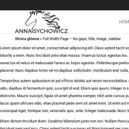
HOM
Fotograf
Bajkowe
zdjęcia z
Anna
końmi,
Strona główna
»
Full Width Page – No gaps, title, image, sidebar
Sychowicz
fotografia
Lorem ipsum dolor sit amet, consectetuer adipiscing elit. Class aptent taciti
jeździecka,
::
lobortis a enim. Nunc tincidunt ante vitae massa. Vivamus luctus egestas leo. 
zdjęcia koni,
Fotografia
baśniowe
senectus et netus et malesuada fames ac turpis egestas. Pellentesque pretium l
zdjęcia ze
jeździecka,
placerat. Nunc dapibus tortor vel mi dapibus sollicitudin. Vestibulum erat nulla
zwierzętami,
artystyczne
Temporibus autem quibusdam et aut officiis debitis aut rerum necessitatibus 
Fotografia
psów, zdjęcia
odio, dapibus id fermentum quis, suscipit id erat. Etiam quis quam. Integer in s
zdjęcia
psów. ::
distinctio. Mauris suscipit, ligula sit amet pharetra semper, nibh ante cursus p
koni i sesje
Warszawa ::
lacus quam ultricies odio, vitae placerat pede sem sit amet enim. Ut enim ad 
z końmi.
Sochaczew ::
consequat eget, tristique non, venenatis quis, ante. Integer malesuada. Nunc t
Błonie ::
Fotografia
Łowicz ::
Etiam dictum tincidunt diam. Curabitur bibendum justo non orci. Nullam rhonc
psów,
Skierniewice
tincidunt sem sed arcu. Class aptent taciti sociosqu ad litora torquent per con