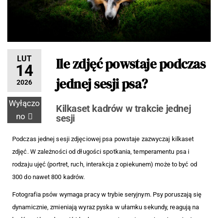
:: Żyrardów ::
zdjęcia
Grodzisk
psów.
Mazowiecki
:: Piaseczno
:: Pruszków ::
LUT
Ile zdjęć powstaje podczas
Piastów ::
14
Kampinos ::
jednej sesji psa?
Leszno ::
2026
Ożarów
Wyłączo
Mazowiecki
Kilkaset kadrów w trakcie jednej
:: Milanówek
no
sesji
:: Radomsko
::
Podczas jednej sesji zdjęciowej psa powstaje zazwyczaj kilkaset
Częstochowa
zdjęć. W zależności od długości spotkania, temperamentu psa i
rodzaju ujęć (portret, ruch, interakcja z opiekunem) może to być od
300 do nawet 800 kadrów.
Fotografia psów wymaga pracy w trybie seryjnym. Psy poruszają się
dynamicznie, zmieniają wyraz pyska w ułamku sekundy, reagują na