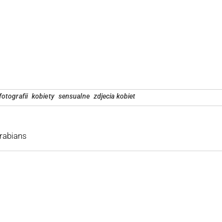
fotografii
kobiety
sensualne
zdjecia kobiet
Arabians