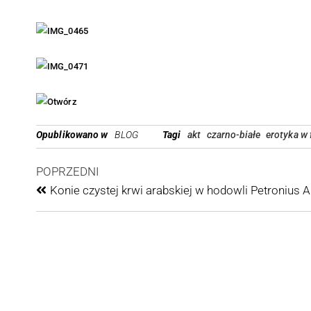
:: Żyrardów ::
zdjęcia
Grodzisk
psów.
Mazowiecki
:: Piaseczno
:: Pruszków ::
Piastów ::
Kampinos ::
Leszno ::
Ożarów
Opublikowano w
BLOG
Tagi
akt
czarno-białe
erotyka w 
Mazowiecki
:: Milanówek
POPRZEDNI
:: Radomsko
Konie czystej krwi arabskiej w hodowli Petronius 
::
Częstochowa