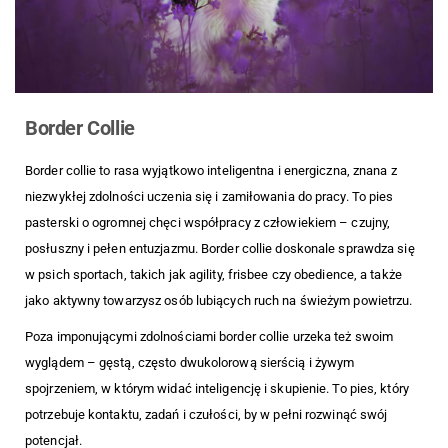
:: Żyrardów ::
zdjęcia
Grodzisk
psów.
Mazowiecki
:: Piaseczno
:: Pruszków ::
Piastów ::
Border Collie
Kampinos ::
Leszno ::
Border collie to rasa wyjątkowo inteligentna i energiczna, znana z
Ożarów
niezwykłej zdolności uczenia się i zamiłowania do pracy. To pies
Mazowiecki
pasterski o ogromnej chęci współpracy z człowiekiem – czujny,
:: Milanówek
posłuszny i pełen entuzjazmu. Border collie doskonale sprawdza się
:: Radomsko
w psich sportach, takich jak agility, frisbee czy obedience, a także
::
Częstochowa
jako aktywny towarzysz osób lubiących ruch na świeżym powietrzu.
Poza imponującymi zdolnościami border collie urzeka też swoim
wyglądem – gęstą, często dwukolorową sierścią i żywym
spojrzeniem, w którym widać inteligencję i skupienie. To pies, który
potrzebuje kontaktu, zadań i czułości, by w pełni rozwinąć swój
potencjał.