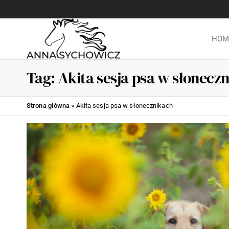
HOM
Fotograf
Bajkowe
zdjęcia z
Anna
końmi,
Tag:
Akita sesja psa w słonecz
Sychowicz
fotografia
jeździecka,
::
zdjęcia koni,
Strona główna
»
Akita sesja psa w słonecznikach
Fotografia
baśniowe
zdjęcia ze
jeździecka,
zwierzętami,
artystyczne
Fotografia
psów, zdjęcia
zdjęcia
psów. ::
koni i sesje
Warszawa ::
z końmi.
Sochaczew ::
Błonie ::
Fotografia
Łowicz ::
psów,
Skierniewice