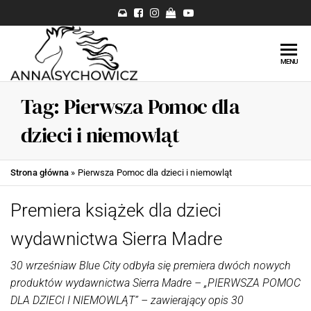
Fotograf
Bajkowe
MENU
zdjęcia z
Anna
końmi,
Tag:
Pierwsza Pomoc dla
Sychowicz
fotografia
jeździecka,
::
dzieci i niemowląt
zdjęcia koni,
Fotografia
baśniowe
zdjęcia ze
jeździecka,
Strona główna
»
Pierwsza Pomoc dla dzieci i niemowląt
zwierzętami,
artystyczne
Fotografia
Premiera książek dla dzieci
psów, zdjęcia
zdjęcia
psów. ::
wydawnictwa Sierra Madre
koni i sesje
Warszawa ::
z końmi.
Sochaczew ::
30 wrześniaw Blue City odbyła się premiera dwóch nowych
Błonie ::
Fotografia
produktów wydawnictwa Sierra Madre – „PIERWSZA POMOC
Łowicz ::
DLA DZIECI I NIEMOWLĄT” – zawierający opis 30
psów,
Skierniewice