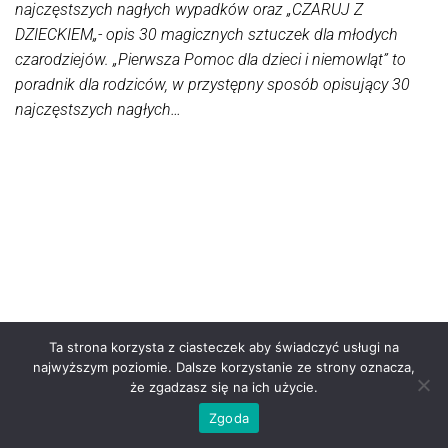
najczęstszych nagłych wypadków oraz „CZARUJ Z
:: Żyrardów ::
zdjęcia
DZIECKIEM„- opis 30 magicznych sztuczek dla młodych
Grodzisk
psów.
Mazowiecki
czarodziejów. „Pierwsza Pomoc dla dzieci i niemowląt” to
:: Piaseczno
poradnik dla rodziców, w przystępny sposób opisujący 30
:: Pruszków ::
najczęstszych nagłych…
Piastów ::
Kampinos ::
Leszno ::
Ożarów
Mazowiecki
:: Milanówek
:: Radomsko
::
Częstochowa
Ta strona korzysta z ciasteczek aby świadczyć usługi na
najwyższym poziomie. Dalsze korzystanie ze strony oznacza,
że zgadzasz się na ich użycie.
Zgoda