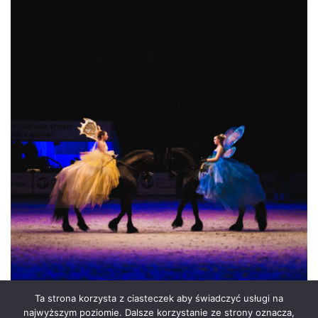
:: Żyrardów ::
zdjęcia
Grodzisk
psów.
Mazowiecki
:: Piaseczno
:: Pruszków ::
Piastów ::
Kampinos ::
Leszno ::
Ożarów
Mazowiecki
:: Milanówek
:: Radomsko
::
Częstochowa
Ta strona korzysta z ciasteczek aby świadczyć usługi na
najwyższym poziomie. Dalsze korzystanie ze strony oznacza,